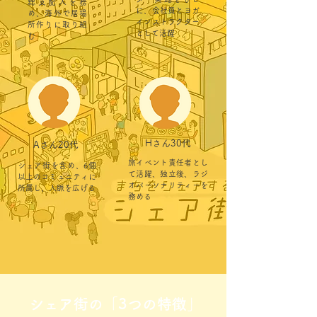
総支配人を務
に、会社員とヨガ
め、海外で居場
インストラクター
所作りに取り組
として活躍
む
Hさん30代
Aさん20代
旅イベント責任者とし
シェア街を含め、6個
て活躍、独立後、ラジ
以上のコミュニティに
オパーソナリティーを
所属し、人脈を広げる
務める
​シェア街の「3つの特徴」