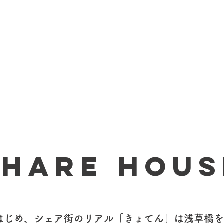
シェア街
住民について
シェアハウス
きょてん
share hous
はじめ、シェア街のリアル「きょてん」は浅草橋を