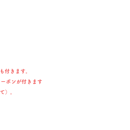
ンも付きます。
円のクーポンが付きます
捨て）。