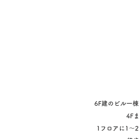
6F建のビル一
4F
1フロアに1〜