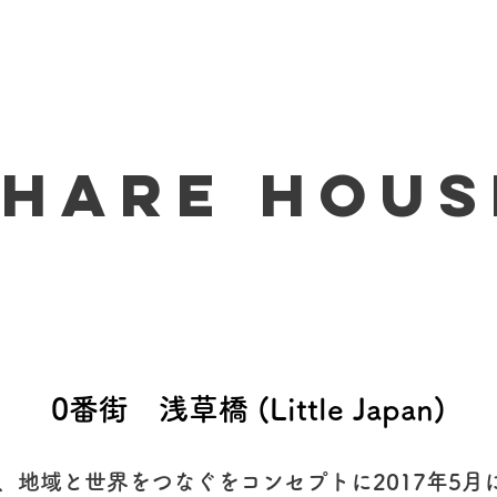
シェア街
住民について
シェアハウス
きょてん
share hous
​0番街 浅草橋 (Little Japan)
Japanは、地域と世界をつなぐをコンセプトに2017年