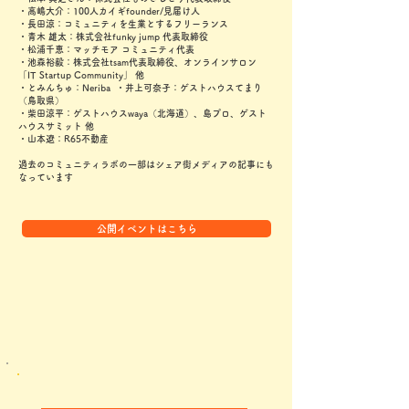
・高嶋大介：100人カイギfounder/見届け人
・長田涼：コミュニティを生業とするフリーランス
・青木 雄太：株式会社funky jump 代表取締役
・松浦千恵：マッチモア コミュニティ代表
・池森裕毅：株式会社tsam代表取締役、オンラインサロン
「IT Startup Community」 他
・とみんちゅ：Neriba ・井上可奈子：ゲストハウスてまり
（鳥取県）
・柴田涼平：ゲストハウスwaya（北海道）、島プロ、ゲスト
ハウスサミット 他
・山本遼：R65不動産
過去のコミュニティラボの一部はシェア街メディアの記事にも
なっています
公開イベントはこちら