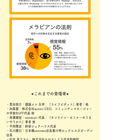
●これまでの登壇者●
・黒田悠介：議論メシ 主宰│『ライフピボット』著者│他
・加藤翼：株式会社qutori CEO、コミュニティマネージャー
の学校BUFF代表 他
・高橋龍征：conecuri 代表│『オンライン・セミナーのうま
いやりかた』著者 他
・平岡雅史：絆家シェアハウス代表
・石川勝巳：日本橋connect店長兼川崎ロックヒルズガーデン
店長
・松本 典之さん：株式会社ものさしどり代表取締役